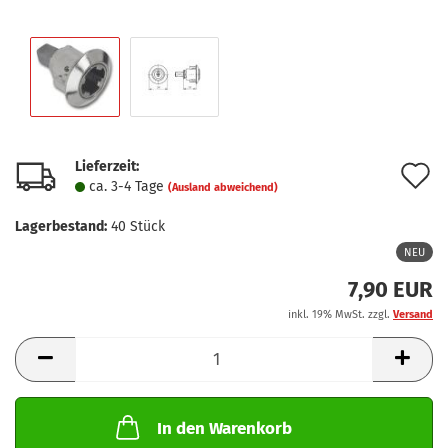
Lieferzeit:
A
ca. 3-4 Tage
(Ausland abweichend)
d
Lagerbestand:
40
Stück
M
NEU
7,90 EUR
inkl. 19% MwSt. zzgl.
Versand
In den Warenkorb