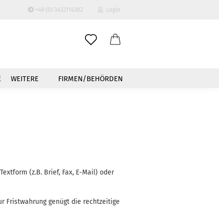
+49 (0) 3432114382
Login
-Mail
E
WEITERE
FIRMEN/BEHÖRDEN
asswort
to erstellen
swort vergessen?
tform (z.B. Brief, Fax, E-Mail) oder
ur Fristwahrung genügt die rechtzeitige