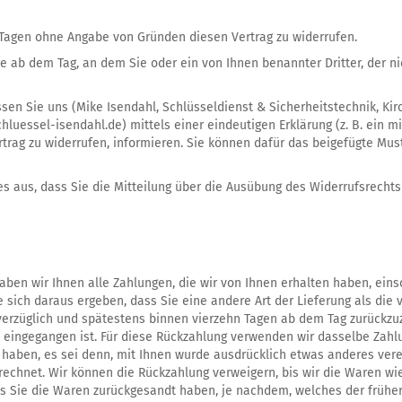
 Tagen ohne Angabe von Gründen diesen Vertrag zu widerrufen.
ge ab dem Tag, an dem Sie oder ein von Ihnen benannter Dritter, der nic
n Sie uns (Mike Isendahl, Schlüsseldienst & Sicherheitstechnik, Kirch
hluessel-isendahl.de) mittels einer eindeutigen Erklärung (z. B. ein mi
ertrag zu widerrufen, informieren. Sie können dafür das beigefügte M
es aus, dass Sie die Mitteilung über die Ausübung des Widerrufsrechts 
ben wir Ihnen alle Zahlungen, die wir von Ihnen erhalten haben, einsc
 sich daraus ergeben, dass Sie eine andere Art der Lieferung als die
verzüglich und spätestens binnen vierzehn Tagen ab dem Tag zurückzuz
s eingegangen ist. Für diese Rückzahlung verwenden wir dasselbe Zahlu
 haben, es sei denn, mit Ihnen wurde ausdrücklich etwas anderes vere
echnet. Wir können die Rückzahlung verweigern, bis wir die Waren wi
 Sie die Waren zurückgesandt haben, je nachdem, welches der frühere