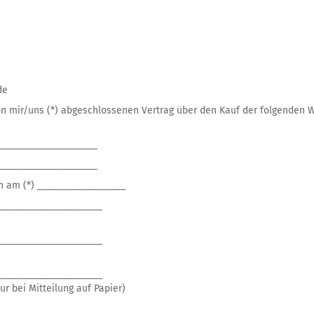
de
von mir/uns (*) abgeschlossenen Vertrag über den Kauf der folgenden W
____________________
____________________
en am (*) __________________
_____________________
_____________________
_____________________
ur bei Mitteilung auf Papier)