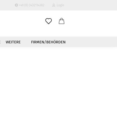
+49 (0) 3432114382
Login
-Mail
E
WEITERE
FIRMEN/BEHÖRDEN
asswort
to erstellen
swort vergessen?