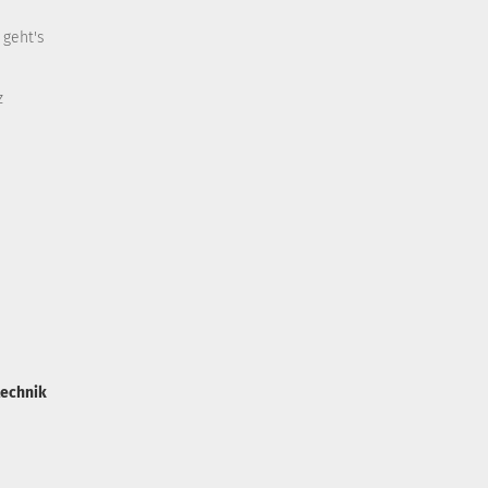
 geht's
z
technik