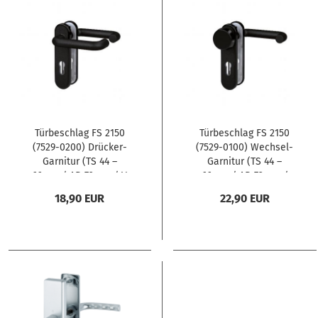
Türbeschlag FS 2150
Türbeschlag FS 2150
(7529-0200) Drücker-
(7529-0100) Wechsel-
Garnitur (TS 44 –
Garnitur (TS 44 –
66mm / AB 72mm / V
66mm / AB 72mm /
K9mm )
VK 9mm)
18,90 EUR
22,90 EUR