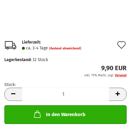
Lieferzeit:
A
ca. 3-4 Tage
(Ausland abweichend)
d
Lagerbestand:
32
Stück
M
9,90 EUR
inkl. 19% MwSt. zzgl.
Versand
Stück:
Stück
In den Warenkorb