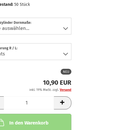
estand:
50
Stück
zylinder Dornmaße:
rung R / L:
NEU
10,90 EUR
inkl. 19% MwSt. zzgl.
Versand
In den Warenkorb