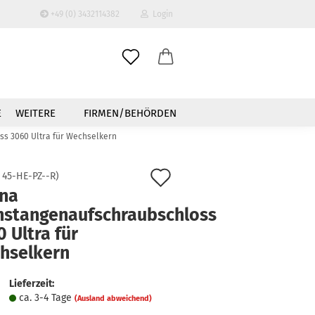
+49 (0) 3432114382
Login
-Mail
E
WEITERE
FIRMEN/BEHÖRDEN
asswort
s 3060 Ultra für Wechselkern
Auf
:
45-HE-PZ--R
)
na
den
hstangenaufschraubschloss
to erstellen
Merkzettel
 Ultra für
swort vergessen?
hselkern
Lieferzeit:
ca. 3-4 Tage
(Ausland abweichend)