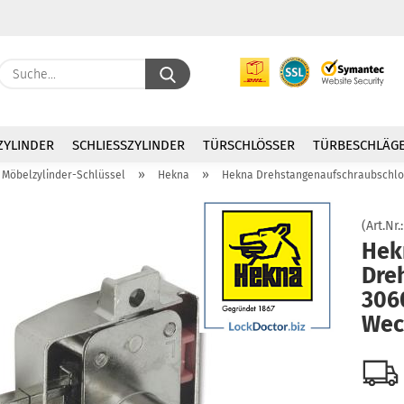
Suche...
E
ZYLINDER
SCHLIESSZYLINDER
TÜRSCHLÖSSER
TÜRBESCHLÄG
P
»
»
Möbelzylinder-Schlüssel
Hekna
Hekna Drehstangenaufschraubschlos
(Art.Nr.
Hek
Dre
Kon
3060
Pas
Wec