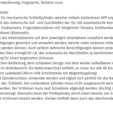
nbedienung, Fingerprint, Tastatur u.v.m.
TOPIC
 für mechanische Schließzylinder, welcher mittels kostenloser APP an
ht das motorische Auf- und Zuschließen der Tür. Die automatische Ans
 Funktastatur, Fingerabdruckleser mit integrierter Tastatur, Funkhand
hone (Bluetooth).
s bei Inbetriebnahme auf dem jeweiligen Smartphone installiert werd
tigungen generiert und verwaltet werden, welche unter anderem mitt
t werden können. Auch zeitlich definierte Berechtigungen können pro
den: Dies ermöglicht z.B. das automatische Abschließen zu bestimmte
ung für einen begrenzten Zeitraum.
fachen Bedienung, dem schlanken Design und dem wieder aufladbaren 
im Wohnbereich. Ein Batteriewechsel entfällt, es muss nur alle 60 bis
m Ladekabel (Micro USB Schnittstelle mit Magnetkupplung).
it Zylinderschloss verwendet werden und eignet sich perfekt für die N
 des Türblatts. Der vorhandene Zylinder muss nicht ausgetauscht wer
erden. Der Schlüssel muss laut Schablone abgesägt werden. Wichtig i
 hervorragt. Alternativ kann der Profilzylinder durch einen bereits von 
 4 Schlüssel ersetzt werden. Hierbei entfällt dann auch das Abschneid