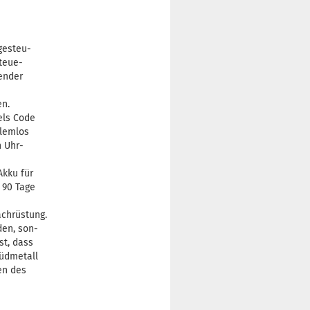
gesteu-
teue-
sender
en.
els Code
blemlos
n Uhr-
Akku für
 90 Tage
achrüstung.
den, son-
st, dass
Südmetall
en des