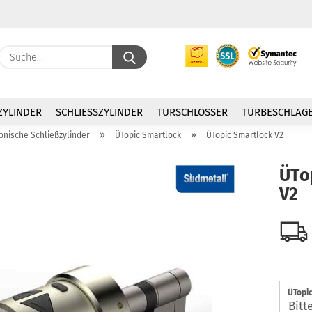
Suche...
E
ZYLINDER
SCHLIESSZYLINDER
TÜRSCHLÖSSER
TÜRBESCHLÄG
P
»
»
onische Schließzylinder
ÜTopic Smartlock
ÜTopic Smartlock V2
ÜTo
V2
Kon
Pas
ÜTopic