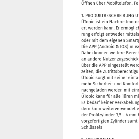
Öffnen über Mobiltelefon, Fer
1. PRODUKTBESCHREIBUNG Ü
ÜTopic ist ein Nachrüstmotor
ert werden kann. Er ermöglic
rung erfolgt entweder mittels
oder mit dem eigenen Smartp
Die APP (Android & IOS) mus
Dabei können weitere Berech
an andere Nutzer zugeschick
über die APP eingestellt wer
zeiten, die Zutrittsberechtig
ÜTopic sorgt mit seiner ein
mehr Sicherheit und Komfort 
nachgeladen werden mit eine
ÜTopic kann für alle Türen m
Es bedarf keiner Verkabelung
dern kann weiterverwendet w
der Profilzylinder 3,5 - 4 mm
vorgefertigten Zylinder samt
Schlüssels