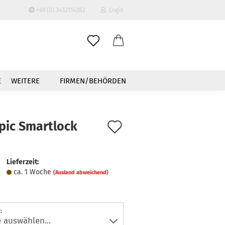
+49 (0) 3432114382
Login
-Mail
E
WEITERE
FIRMEN/BEHÖRDEN
asswort
Auf
pic Smartlock
den
to erstellen
Merkzettel
Lieferzeit:
swort vergessen?
ca. 1 Woche
(Ausland abweichend)
: