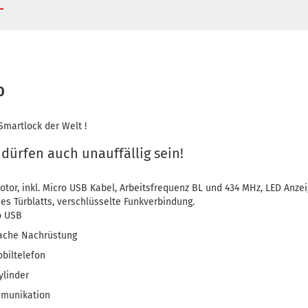
0
Smartlock der Welt !
dürfen auch unauffällig sein!
tor, inkl. Micro USB Kabel, Arbeitsfrequenz BL und 434 MHz, LED Anz
es Türblatts, verschlüsselte Funkverbindung.
o USB
nfache Nachrüstung
biltelefon
ylinder
mmunikation