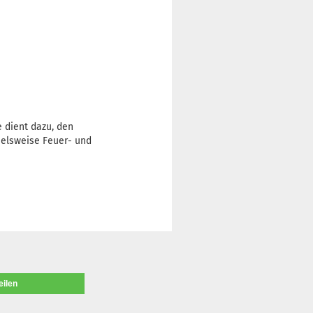
e dient dazu, den
pielsweise Feuer- und
eilen