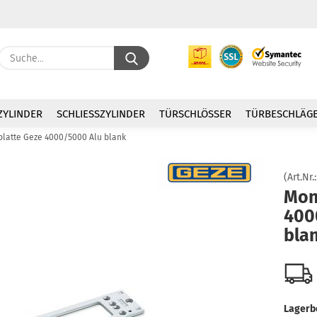
Suche...
E
ZYLINDER
SCHLIESSZYLINDER
TÜRSCHLÖSSER
TÜRBESCHLÄG
P
latte Geze 4000/5000 Alu blank
(Art.Nr.
Mon
400
Kon
bla
Pas
Lagerb