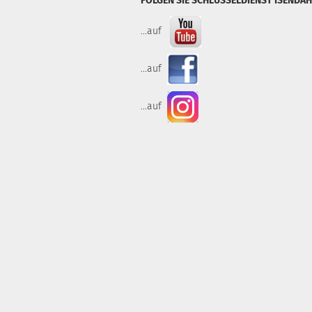
FOLGEN SIE SCHLÜSSELDIENST ISENDAH
...auf
...auf
...auf