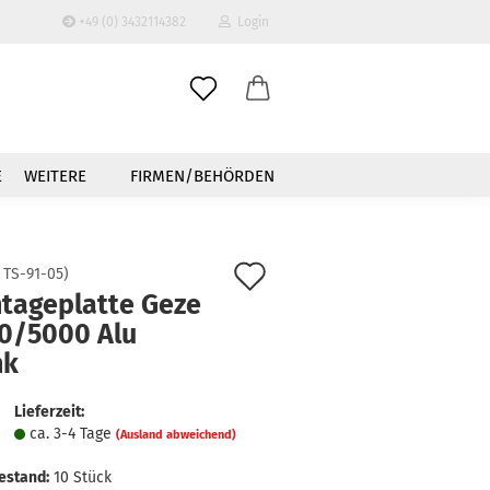
+49 (0) 3432114382
Login
-Mail
E
WEITERE
FIRMEN/BEHÖRDEN
asswort
Auf
:
TS-91-05
)
tageplatte Geze
den
0/5000 Alu
to erstellen
Merkzettel
nk
swort vergessen?
Lieferzeit:
ca. 3-4 Tage
(Ausland abweichend)
estand:
10
Stück