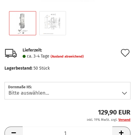
Lieferzeit:
A
ca. 3-4 Tage
(Ausland abweichend)
d
Lagerbestand:
50
Stück
M
Dornmaße HS:
129,90 EUR
inkl. 19% MwSt. zzgl.
Versand