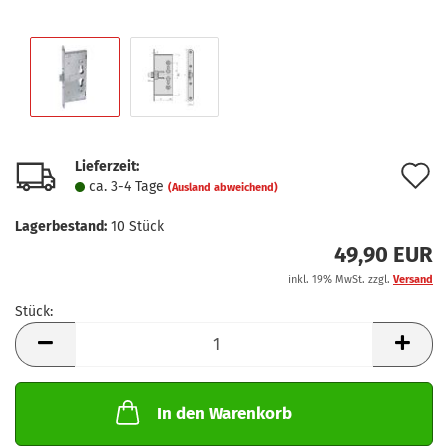
Lieferzeit:
A
ca. 3-4 Tage
(Ausland abweichend)
d
Lagerbestand:
10
Stück
M
49,90 EUR
inkl. 19% MwSt. zzgl.
Versand
Stück:
Stück
In den Warenkorb