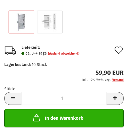
Lieferzeit:
A
ca. 3-4 Tage
(Ausland abweichend)
d
Lagerbestand:
10
Stück
M
59,90 EUR
inkl. 19% MwSt. zzgl.
Versand
Stück:
Stück
In den Warenkorb