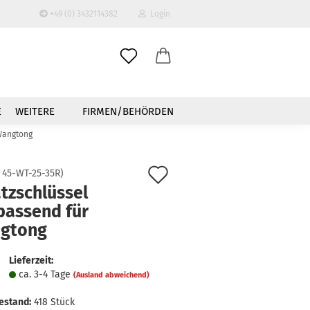
+49 (0) 3432114382
Login
-Mail
E
WEITERE
FIRMEN/BEHÖRDEN
asswort
 Wangtong
Auf
:
45-WT-25-35R
)
tzschlüssel
den
passend für
to erstellen
Merkzettel
gtong
swort vergessen?
Lieferzeit:
ca. 3-4 Tage
(Ausland abweichend)
estand:
418
Stück