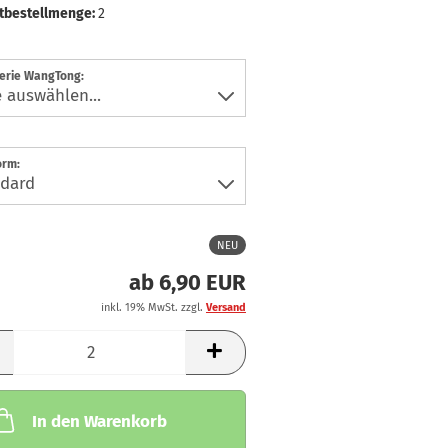
tbestellmenge:
2
erie WangTong:
orm:
NEU
ab 6,90 EUR
inkl. 19% MwSt. zzgl.
Versand
In den Warenkorb