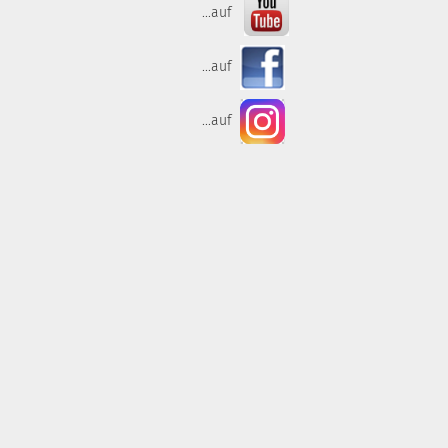
...auf
...auf
...auf