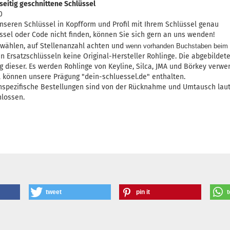
seitig geschnittene Schlüssel
0
unseren Schlüssel in Kopfform und Profil mit Ihrem Schlüssel genau
üssel oder Code nicht finden, können Sie sich gern an uns wenden!
swählen, auf Stellenanzahl achten und
wenn vorhanden Buchstaben beim 
n Ersatzschlüsseln keine Original-Hersteller Rohlinge. Die abgebildet
 dieser. Es werden Rohlinge von Keyline, Silca, JMA und Börkey verwe
l können unsere Prägung "dein-schluessel.de" enthalten.
nspezifische Bestellungen sind von der Rücknahme und Umtausch laut 
hlossen.
tweet
pin it
t