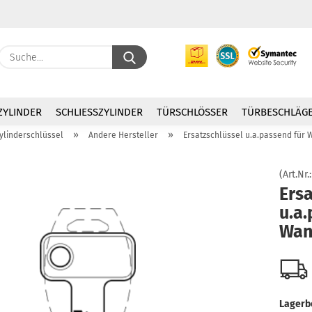
Suche...
E
ZYLINDER
SCHLIESSZYLINDER
TÜRSCHLÖSSER
TÜRBESCHLÄG
P
»
»
zylinderschlüssel
Andere Hersteller
Ersatzschlüssel u.a.passend für
(Art.Nr.
Ersa
u.a.
Kon
Wan
Pas
Lagerb