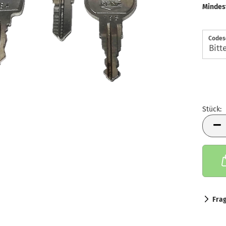
Mindes
Codese
Stück:
Stück
Fra