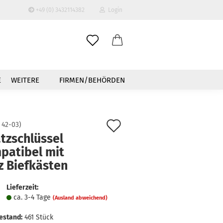
+49 (0) 3432114382
Login
-Mail
E
WEITERE
FIRMEN/BEHÖRDEN
asswort
Auf
:
42-03
)
tzschlüssel
den
patibel mit
to erstellen
Merkzettel
z Biefkästen
swort vergessen?
Lieferzeit:
ca. 3-4 Tage
(Ausland abweichend)
estand:
461
Stück