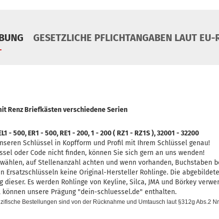
IBUNG
GESETZLICHE PFLICHTANGABEN LAUT EU-R
mit Renz Briefkästen verschiedene Serien
1 - 500, ER1 - 500, RE1 - 200, 1 - 200 ( RZ1 - RZ1S ), 32001 - 32200
unseren Schlüssel in Kopfform und Profil mit Ihrem Schlüssel genau!
üssel oder Code nicht finden, können Sie sich gern an uns wenden!
swählen, auf Stellenanzahl achten und wenn vorhanden, Buchstaben b
n Ersatzschlüsseln keine Original-Hersteller Rohlinge. Die abgebildet
 dieser. Es werden Rohlinge von Keyline, Silca, JMA und Börkey verwe
l können unsere Prägung "dein-schluessel.de" enthalten.
zifische Bestellungen sind von der Rücknahme und
Umtausch laut §312g Abs.2 Nr