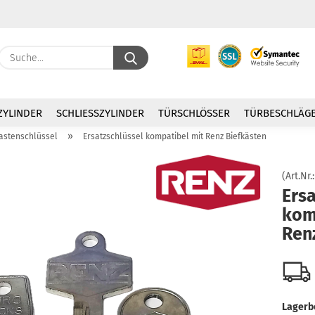
Suche...
E
ZYLINDER
SCHLIESSZYLINDER
TÜRSCHLÖSSER
TÜRBESCHLÄG
P
»
kastenschlüssel
Ersatzschlüssel kompatibel mit Renz Biefkästen
(Art.Nr.
Ersa
kom
Kon
Ren
Pas
Lagerb