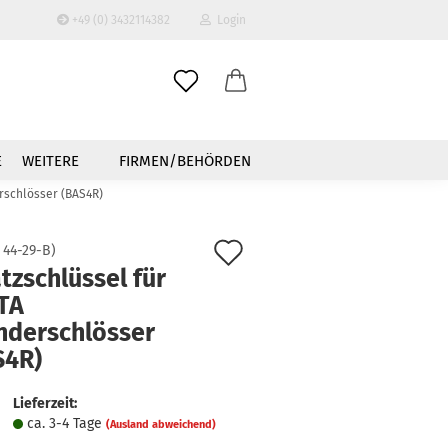
+49 (0) 3432114382
Login
-Mail
E
WEITERE
FIRMEN/BEHÖRDEN
asswort
erschlösser (BAS4R)
Auf
:
44-29-B
)
tzschlüssel für
den
TA
to erstellen
Merkzettel
inderschlösser
swort vergessen?
S4R)
Lieferzeit:
ca. 3-4 Tage
(Ausland abweichend)