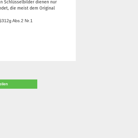
en Schlüsselbilder dienen nur
ndet, die meist dem Original
§312g Abs.2 Nr.1
eilen