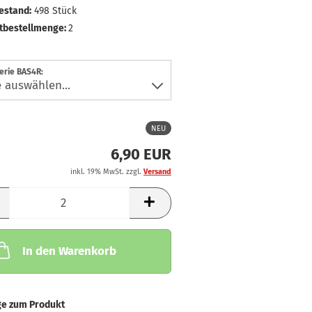
estand:
498
Stück
tbestellmenge:
2
erie BAS4R:
NEU
6,90 EUR
inkl. 19% MwSt. zzgl.
Versand
In den Warenkorb
ge zum Produkt