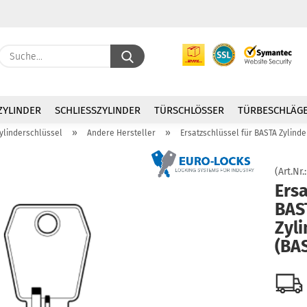
Suche...
E
ZYLINDER
SCHLIESSZYLINDER
TÜRSCHLÖSSER
TÜRBESCHLÄG
P
»
»
zylinderschlüssel
Andere Hersteller
Ersatzschlüssel für BASTA Zylind
(Art.Nr.
Ersa
BAS
Kon
Zyl
Pas
(BA