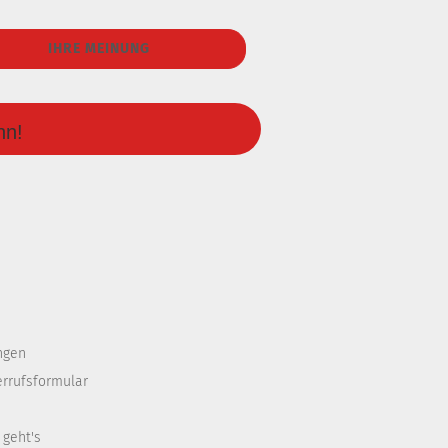
IHRE MEINUNG
nn!
ngen
errufsformular
 geht's