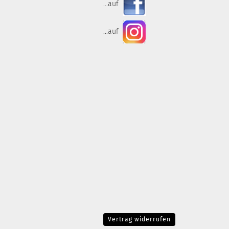
...auf
...auf
Vertrag widerrufen