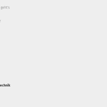
 geht's
z
technik