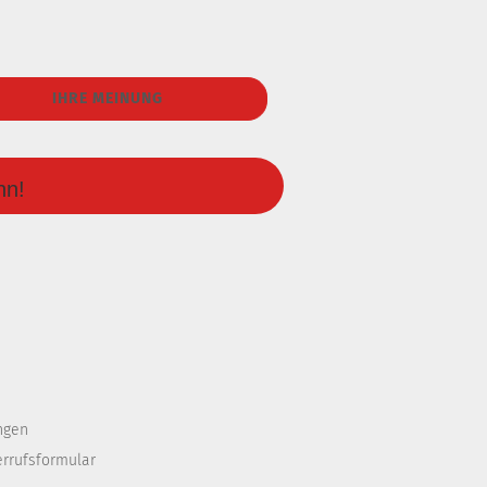
IHRE MEINUNG
nn!
ngen
errufsformular