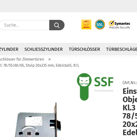
Suche...
E
ZYLINDER
SCHLIESSZYLINDER
TÜRSCHLÖSSER
TÜRBESCHLÄG
P
»
schlösser für Zimmertüren
WC 78/55/60/65, Stulp 20x235 mm, Edelstahl, R/L
(Art.Nr.
Eins
Kon
Obj
Pas
Kl.
78/
20x
Edel