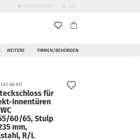
+49 (0) 3432114382
Login
-Mail
E
WEITERE
FIRMEN/BEHÖRDEN
asswort
Auf
:
ESZ-86-07
)
teckschloss für
den
to erstellen
ekt-Innentüren
swort vergessen?
Merkzettel
3 WC
55/60/65, Stulp
235 mm,
stahl, R/L