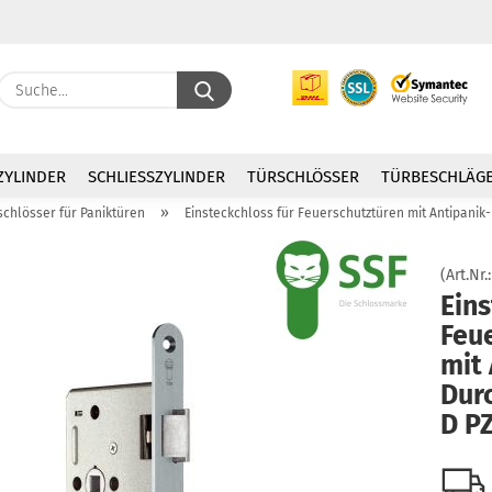
Suche...
E
ZYLINDER
SCHLIESSZYLINDER
TÜRSCHLÖSSER
TÜRBESCHLÄG
P
»
schlösser für Paniktüren
Einsteckchloss für Feuerschutztüren mit Antipanik
(Art.Nr.
Eins
Feu
Kon
mit 
Pas
Dur
D P